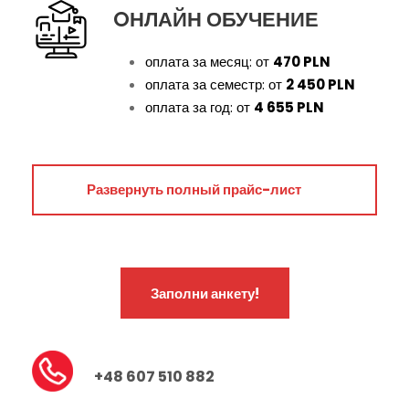
OНЛАЙН ОБУЧЕНИЕ
2 450 зл
оплата за месяц: от
470 PLN
470 зл
оплата за семестр: от
2 450 PLN
2 год
оплата за год: от
4 655 PLN
5 500 зл
5 225 зл
1 год
Развернуть полный прайс-лист
4 900 зл
2 750 зл
4 655 зл
527 зл
2 450 зл
Заполни анкету!
3 год
5 800 зл
470 зл
5 510 зл
2 год
+48 607 510 882
5 700 зл