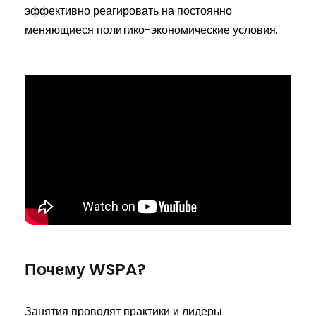
Сэкономьте, оплачивая за год или за семестр!
эффективно реагировать на постоянно
Общая стоимость обучения при годовой или
меняющиеся политико-экономические условия.
семестровой оплате
17 100 зл
Почему WSPA?
Занятия проводят практики и лидеры