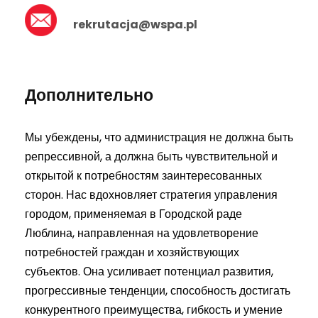
2 900 зл
rekrutacja@wspa.pl
5 415 зл
667 зл
2 850 зл
Общая стоимость обучения при ежемесячной оплате
546 зл
Дополнительно
18 634 зл
Сэкономьте, оплачивая за год или за семестр!
3 год
Мы убеждены, что администрация не должна быть
Общая стоимость обучения при годовой или
6 500 зл
репрессивной, а должна быть чувствительной и
семестровой оплате
открытой к потребностям заинтересованных
6 175 зл
16 200 зл
сторон. Нас вдохновляет стратегия управления
3 250 зл
городом, применяемая в Городской раде
Люблина, направленная на удовлетворение
748 зл
потребностей граждан и хозяйствующих
субъектов. Она усиливает потенциал развития,
Общая стоимость обучения при ежемесячной оплате
прогрессивные тенденции, способность достигать
19 672 зл
конкурентного преимущества, гибкость и умение